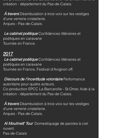
création - département du Pas-de-Calais.
À travers
Déambulation à trois voix sur les vestiges
d'une verrerie cristallerie
.
Arques - Pas-de-Calais.
Le cabinet poétique
Confidences littéraires et
poétiques
en caravane
Tournée en France.
2017
Le cabinet poétique
Confidences littéraires et
poétiques
en caravane
Tournée en France, Festival d'Avignon off.
Discours de l'incertitude volontaire
P
erformance
autoritaire pour quatre acteurs.
Co-production EPCC La Barcarolle - St-Omer, Aide à la
création - département du Pas-de-Calais.
À travers
Déambulation à trois voix sur les vestiges
d'une verrerie cristallerie
.
Arques - Pas-de-Calais.
Al Moulinett' Tour
Domestiquage de paroles à ciel
ouvert.
Pas-de-Calais