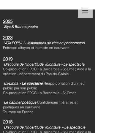
2025
Styx & Brahmapoutre
2023
VOX POPULI - Instantanés de vies en phonomaton
Entresort citoyen et intimiste en caravane
2019
Discours de l'incertitude volontaire - Le spectacle
Co-production EP
CC
La Barcarolle - St-Omer, Aide à la
création - département du Pas-de-Calais.
Ex-Libris - Le spectacle
Réappropriation d’un lieu
public par son public
Co-production
EPCC La Barcarolle - St-Omer
Le cabinet poétique
Confidences littéraires et
poétiques
en caravane
Tournée en France.
2018
Discours de l'incertitude volontaire - Le spectacle
Co-production EPCC La Barcarolle - St-Omer, Aide à la