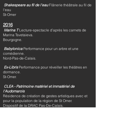
Shakespeare au fil de l'eau
Flânerie théâtrale au fil de
l'eau
St-Omer
2016
Marina T
Lecture-spectacle d’après les carnets de
Marina Tsvetaieva.
Bourgogne.
Babylonica
Performance pour un arbre et une
comédienne.
Nord-Pas-de-Calais.
Ex-Libris
Performance pour réveiller les théâtres en
dormance.
St-Omer.
CLEA - Patrimoine matériel et immatériel de
l'Audomarois
Résidence de création de gestes artistiques avec et
pour la population de la région de St Omer.
Dispositif de la DRAC Pas-De-Calais.
Le cabinet poétique
Confidences littéraires et
poétiques
en caravane
Créé dans le cadre de la résidence d’artiste CLEA –
dispositif de la DRAC Pas-De-Calais.